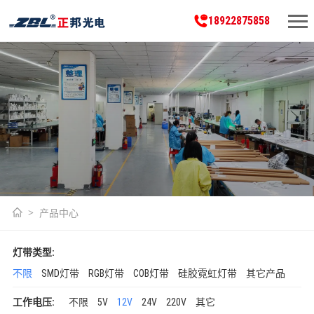
18922875858
产品中心
灯带类型:
不限
SMD灯带
RGB灯带
COB灯带
硅胶霓虹灯带
其它产品
工作电压:
不限
5V
12V
24V
220V
其它