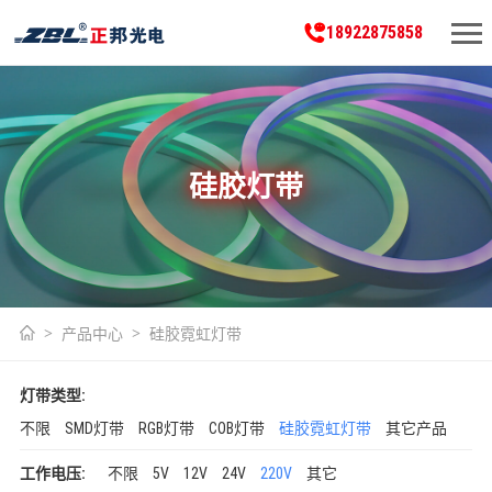
18922875858
硅胶灯带
产品中心
硅胶霓虹灯带
灯带类型:
不限
SMD灯带
RGB灯带
COB灯带
硅胶霓虹灯带
其它产品
工作电压:
不限
5V
12V
24V
220V
其它